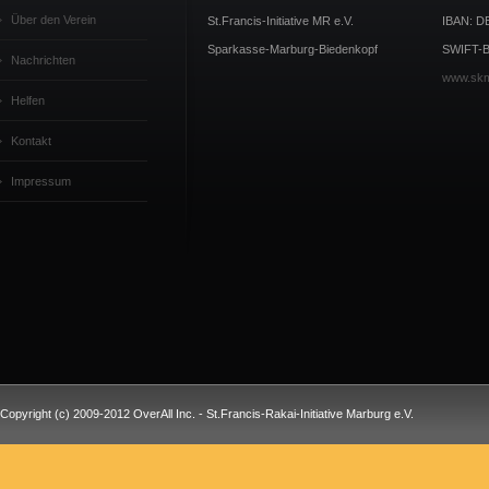
Über den Verein
St.Francis-Initiative MR e.V.
IBAN: D
Sparkasse-Marburg-Biedenkopf
SWIFT-B
Nachrichten
www.sk
Helfen
Kontakt
Impressum
Copyright (c) 2009-2012 OverAll Inc. - St.Francis-Rakai-Initiative Marburg e.V.