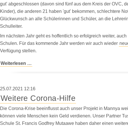
gut' abgeschlossen (davon sind fünf aus dem Kreis der OVC, d
Kinder), die anderen 21 haben 'gut' bekommen, schlechtere Not
Glückwunsch an alle Schülerinnen und Schüler, an die Lehrer
Schulleiter.
Im nächsten Jahr geht es hoffentlich so erfolgreich weiter, auc
Schulen. Für das kommende Jahr werden wir auch wieder
neu
Verfügung stellen.
Tolle
Weiterlesen …
Ergebnisse
bei
unseren
25.07.2021 12:16
Schülern
Weitere Corona-Hilfe
Die Corona-Krise beeinflusst auch unser Projekt in Mannya we
können viele Menschen kein Geld verdienen. Unser Partner Tus
Schule St. Francis Godfrey Mutaawe haben daher einen weiteren